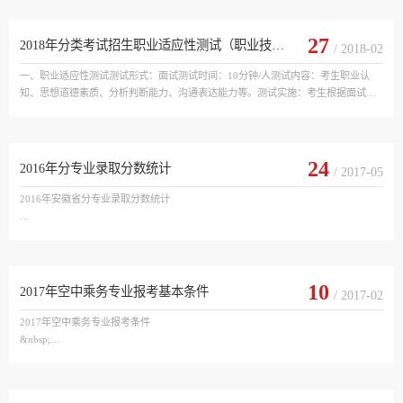
年4月14日下午3:00开始面试地点：学院模拟导游实训室（北区培训楼一楼）；2、
面试开始10分钟后，迟到考生取消面试资格；3、面试期间注意仪容仪表，不着浓
妆，不佩戴手表、手链、戒指、首饰；4、...
27
2018年分类考试招生职业适应性测试（职业技能测试）纲要
/ 2018-02
一、职业适应性测试测试形式：面试测试时间：10分钟/人测试内容：考生职业认
知、思想道德素质、分析判断能力、沟通表达能力等。测试实施：考生根据面试试
题要求口头作答，面试考官根据考生答题质量分别评分，统分人员现场统分，取考
官平均分作为考生面试成绩，由主考官现场公布面试成绩。报考“空中乘务”专业的
考生还须参加“空中乘务专业面试”。二、职业技能测试根据测试模块不同，职业技
能测试采取笔试、面试、实操或机考形...
24
2016年分专业录取分数统计
/ 2017-05
2016年安徽省分专业录取分数统计

专业名称

专业代码

招生类别

最高分

10
2017年空中乘务专业报考基本条件
/ 2017-02
最低分

平均分

2017年空中乘务专业报考条件

&nbsp;

机电一体化技术

1、女性身高：162-175厘米，男性身高：175-182厘米；

560301

2、双眼矫正视力（E形视力表）不低于4.5，无色盲、色弱；

文史

3、五官端正，身材匀称，身体健康；无口吃，身上裸露处无疤痕，无明...