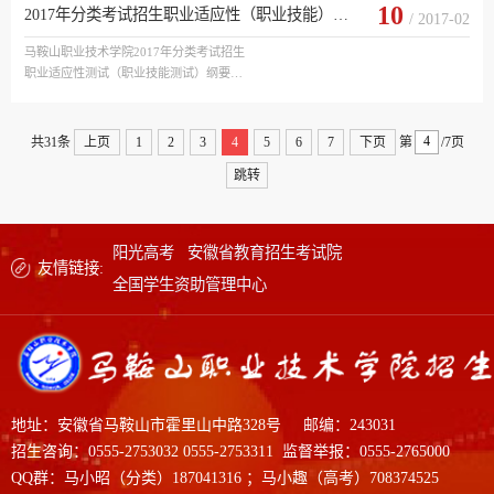
409

10
2017年分类考试招生职业适应性（职业技能）测试纲要
/ 2017-02
320

341

马鞍山职业技术学院2017年分类考试招生

职业适应性测试（职业技能测试）纲要

理工

&nbsp;

411

一、职业适应性测试

351

测试形式：面试

共31条
上页
1
2
3
4
5
6
7
下页
第
/7页
374

测试时间：10分钟/人

跳转
测试内容：考生职业认知、职业倾向以及对社会问题的判断等。
电气自动化技术

560302

文史

阳光高考
安徽省教育招生考试院
411

友情链接:
318

全国学生资助管理中心
335

理工

397

336

347

地址：安徽省马鞍山市霍里山中路328号
邮编：243031
工业...
招生咨询：0555-2753032 0555-2753311 监督举报：0555-2765000
QQ群：马小昭（分类）187041316 ；马小趣（高考）708374525