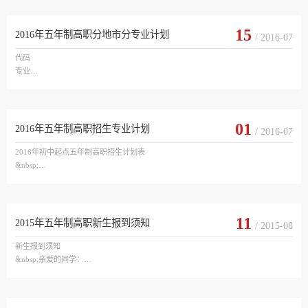
祝贺你成为马鞍山职业技术学院2016级新生！

一、新生于2016年8月29日到学院办理报到手续，正式入学。
15
2016年五年制高职分地市分专业计划
/ 2016-07
代码

专业

学制

计划总数

马鞍山市

安庆市

01
2016年五年制高职招生专业计划
/ 2016-07
滁州市

宣城市

2016年初中起点五年制高职招生计划表

&nbsp;

01

机电一体化技术

五

50

11
2015年五年制高职新生报到须知
/ 2015-08
45

3

学校及专业名称

新生报到须知

1

&nbsp;亲爱的同学：

1

学制　

祝贺你成为马鞍山职业技术学院2015级新生！

一、新生于2015年8月26日到学院办理报到手续，正式入学。
02

招生对象　

会计
