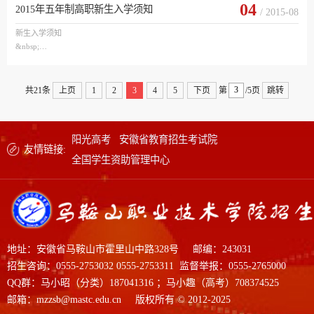
04
2015年五年制高职新生入学须知
/ 2015-08
五

计划数

50

新生入学须知

45

&nbsp;

2

马鞍山职业技术学院

亲爱的同学：

2

祝贺你成为马鞍山职业技术学院2015级新生！

1

&nbsp;

一、新生于2015年8月5日—11日到院招生办公室办理报名交费手续，报名时请携
共21条
上页
1
2
3
4
5
下页
第
/5页
跳转
带：

合计

&nbsp;

1、户口簿；

2、中考成绩通知单；

100

阳光高考
安徽省教育招生考试院
3、新学期费用：

100

友情链接:
（1...
90

全国学生资助管理中心
5

3

2

机电一体化技术

5年

地址：安徽省马鞍山市霍里山中路328号
邮编：243031
    ...
初中

招生咨询：0555-2753032 0555-2753311 监督举报：0555-2765000
50

QQ群：马小昭（分类）187041316 ；马小趣（高考）708374525
邮箱：mzzsb@mastc.edu.cn 版权所有 © 2012-2025