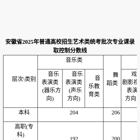
安徽省
2025
年普通高校招生艺术类统考批次专业课录
取控制分数线
音乐类
音乐
音乐
戏
舞
音
层次
\
类别
表演类
表演类
剧影视
蹈类
乐教
(
器乐方
(
声乐
表演
育类
向
)
方向
)
方向
本科
204
206
高职
(
专
科
)
192
200