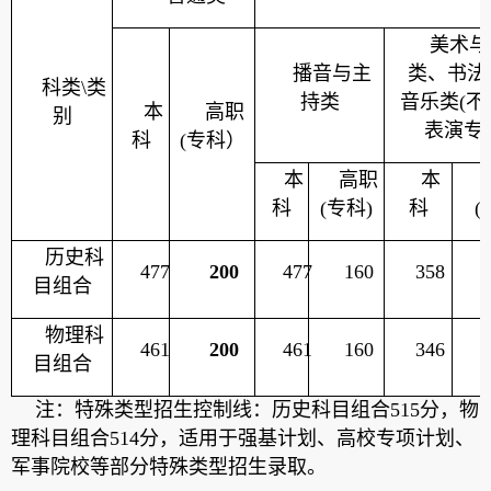
美术与
播音与主
类、书法
科类
\
类
持类
音乐类
(
不
本
高职
别
表演专
科
(
专科）
本
高职
本
科
(
专科
)
科
(
历史科
477
200
477
160
358
目组合
物理科
461
200
461
160
346
目组合
注：特殊类型招生控制线：历史科目组合
515
分，物
理科目组合
514
分，适用于强基计划、高校专项计划、
军事院校等部分特殊类型招生录取。