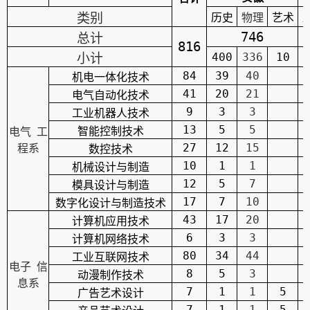
类别
历史
物理
艺术
746
总计
816
小计
400
336
10
84
39
40
机电一体化技术
41
20
21
电气自动化技术
9
3
3
工业机器人技术
13
5
5
智能控制技术
电气 工
27
12
15
程系
数控技术
10
1
1
机械设计与制造
12
5
7
模具设计与制造
17
7
10
数字化设计与制造技术
43
17
20
计算机应用技术
6
3
3
计算机网络技术
80
34
44
工业互联网技术
电子 信
8
5
3
动漫制作技术
息系
7
1
1
5
广告艺术设计
7
1
1
5